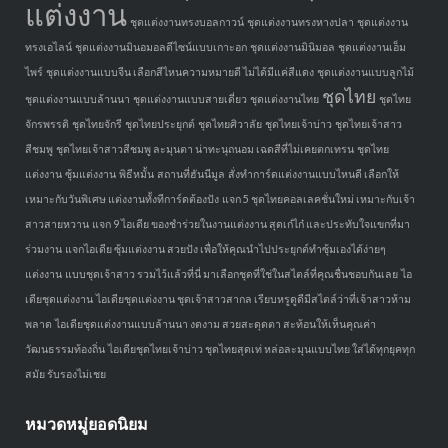
แต่งงาน
ชุดแต่งงานทรงบอลกาวน์
ชุดแต่งงานทรงหางปลา
ชุดแต่งงาน
ทรงเอไลน์
ชุดแต่งงานมินอมอลดีไซน์แบบเกาะอก
ชุดแต่งงานมินิมอล
ชุดแต่งงานเอ็ม
ไพร์
ชุดแต่งงานแบบจีน เลือกสีไหนความหมายดี ไม่ได้มีแค่สีแดง
ชุดแต่งงานแบบลูกไม้
ชุดไทย
ชุดแต่งงานแบบล้านนา
ชุดแต่งงานแบบสายเดี่ยว
ชุดแต่งงานไทย
ชุดไทย
จักรพรรดิ
ชุดไทยจักรี
ชุดไทยประยุกต์
ชุดไทยศิวาลัย
ชุดไทยเจ้าบ่าว
ชุดไทยเจ้าสาว
สีชมพู
ชุดไทยเจ้าสาวสีชมพู ละมุนตา น่าทะนุถนอม เฉดสีที่ไม่เคยตกเทรน
ชุดไทย
แต่งงาน
ซุ้มแต่งงาน
พิธีหมั้น
สถานที่ฮันนีมูล
สั่งทำการ์ดแต่งงานแบบไหนดี เลือกให้
เหมาะกับวันพิเศษ แต่งงานทั้งทีการ์ดต้องปัง
แจก 5 ชุดไทยคอลเลคชั่นใหม่ เหมาะกับเจ้า
สาวสายหวาน
แจก 9 ไอเดีย ของชำร่วยในงานแต่งงาน สุดเก๋ไก๋ และประทับใจแขกที่มา
ร่วมงาน
แจกไอเดีย ซุ้มแต่งงาน สวยปัง เพื่อให้คุณนำไปประยุกต์ทำซุ้มเองได้ง่ายๆ
แต่งงาน
แบบชุดเจ้าสาว รวมไว้แล้วที่นี่ มาเลือกชุดที่ใช่ในสไตล์ที่คุณชื่นชอบกันเลย
ไอ
เดียชุดแต่งงาน
ไอเดียชุดแต่งงาน ชุดเจ้าสาวสากล เรียบหรูดูดีมีสไตล์ว่าที่เจ้าสาวห้าม
พลาด
ไอเดียชุดแต่งงานแบบล้านนา งดงาม สวยสะดุดตา สะท้อนให้เห็นคุณค่า
วัฒนธรรมท้องถิ่น
ไอเดียชุดไทยเจ้าบ่าว ชุดไทยสุดเท่ หล่อละมุนแบบไทย ใส่ได้ทุกยุคทุก
สมัย รับรองไม่เชย
หมวดหมู่ยอดนิยม