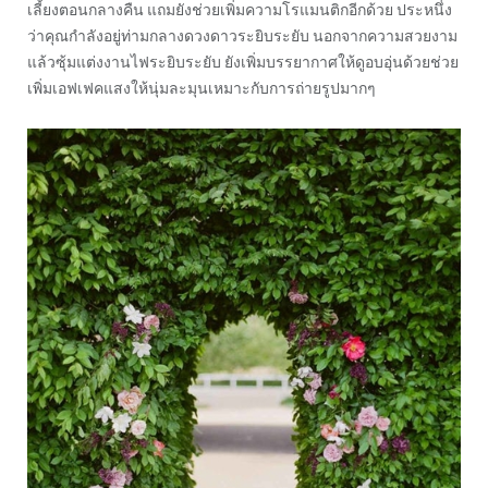
เลี้ยงตอนกลางคืน แถมยังช่วยเพิ่มความโรแมนติกอีกด้วย ประหนึ่ง
ว่าคุณกำลังอยู่ท่ามกลางดวงดาวระยิบระยับ นอกจากความสวยงาม
แล้วซุ้มแต่งงานไฟระยิบระยับ ยังเพิ่มบรรยากาศให้ดูอบอุ่นด้วยช่วย
เพิ่มเอฟเฟคแสงให้นุ่มละมุนเหมาะกับการถ่ายรูปมากๆ