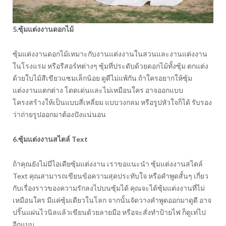
5.ซุ้มแต่งงานดอกไม้
ซุ้มแต่งงานดอกไม้เหมาะกับงานแต่งงานในสวนและงานแต่งงาน
ในโรงแรม หรือรีสอร์ทต่างๆ ซุ้มที่ประดับด้วยดอกไม้ทั้งซุ้ม ตกแต่ง
ด้วยใบไม้สีเขียวแซมเล็กน้อย ดูดีไม่แพ้กัน ถ้าใครอยากให้ซุ้ม
แต่งงานแตกต่าง โดดเด่นและไม่เหมือนใคร อาจออกแบบ
โครงสร้างให้เป็นแบบสี่เหลี่ยม แบบวงกลม หรือรูปหัวใจก็ได้ รับรอง
ว่าถ่ายรูปออกมาต้องปังแน่นอน
6.ซุ้มแต่งงานสไตล์
Text
ถ้าคุณยังไม่มีไอเดียซุ้มแต่งงาน เราขอแนะนำ ซุ้มแต่งงานสไตล์
Text คุณสามารถเขียนข้อความสุดประทับใจ หรือคำพูดสั้นๆ เกี่ยว
กับเรื่องราวของความรักลงไปบนซุ้มได้ คุณจะได้ซุ้มแต่งงานที่ไม่
เหมือนใคร มีแค่ซุ้มเดียวในโลก จากนั้นจัดวางคำพูดออกมาดูดี อาจ
ปริ๊นแผ่นไวนิลแล้วเขียนด้วยลายมือ หรือจะสั่งทำป้ายไฟ ก็ดูเท่ไป
อีกแบบ