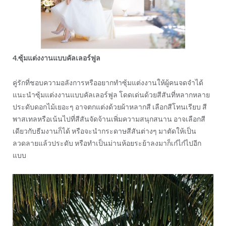
4.ซุ้มแต่งงานแบบคัลเลอร์ฟูล
คู่รักที่ชอบความอลังการหรืออยากทำซุ้มแต่งงานให้ผู้คนจดจำได้
แนะนำซุ้มแต่งงานแบบคัลเลอร์ฟูล โดดเด่นด้วยสีสันที่หลากหลาย
ประดับดอกไม้เยอะๆ อาจตกแต่งด้วยผ้าหลากสี เลือกสีโทนเรียบ สี
พาสเทลหรือเน้นไปที่สีสันจัดจ้านเพิ่มความสนุกสนาน อาจเลือกสี
เดียวกับธีมงานก็ได้ หรือจะนำกระดาษสีสันต่างๆ มาตัดให้เป็น
ลวดลายแล้วประดับ หรือทำเป็นม่านห้อยระย้าลงมาก็เก๋ไก๋ไปอีก
แบบ