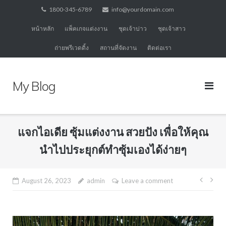
Skip
1800-345-6789
info@yourdomain.com
to
หน้าหลัก
แพ็คเกจแต่งงาน
ชุดเจ้าบ่าว
ชุดเจ้าสาว
content
ถ่ายพรีเวดดิ้ง
สถานที่จัดงาน
ติดต่อเรา
My Blog
แจกไอเดีย ซุ้มแต่งงาน สวยปัง เพื่อให้คุณ
นำไปประยุกต์ทำซุ้มเองได้ง่ายๆ
Post
August 26, 2023
admin
Leave a comment
navig