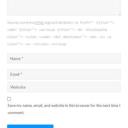
You may use these
HTML
tags and attributes:
<a href="" title="">
<abbr title=""> <acronym title=""> <b> <blockquote
cite=""> <cite> <code> <del datetime=""> <em> <i> <q
cite=""> <s> <strike> <strong>
Save my name, email, and website in this browser for the next time I
comment.