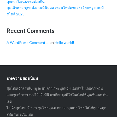
คุณค่าวัฒนธรรมท้องถิ่น
ชุดเจ้าสาว ชุดแต่งงานมินิมอล เทรนใหม่มาแรง เรียบหรู แบบมี
สไตล์ 2023
Recent Comments
A WordPress Commenter
on
Hello world!
บทความยอดนิยม
ชุดไทยเจ้าสาวสีชมพู ละมุนตา น่าทะนุถนอม เฉดสีที่ไม่เคยตกเทรน
แบบชุดเจ้าสาว รวมไว้แล้วที่นี่ มาเลือกชุดที่ใช่ในสไตล์ที่คุณชื่นชอบกัน
เลย
ไอเดียชุดไทยเจ้าบ่าว ชุดไทยสุดเท่ หล่อละมุนแบบไทย ใส่ได้ทุกยุคทุก
สมัย รับรองไม่เชย