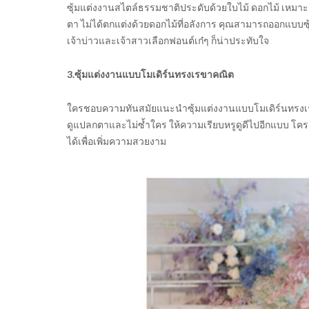
ซุ้มแต่งงานสไตล์ธรรมชาติประดับด้วยใบไม้ ดอกไม้ เหมา
ตา ไม่ได้ตกแต่งด้วยดอกไม้ที่อลังการ คุณสามารถออกแบบซุ้
เจ้าบ่าวและเจ้าสาวเลือกฟอนต์เก๋ๆ ก็น่าประทับใจ
3.ซุ้มแต่งงานแบบโมเดิร์นทรงเรขาคณิต
ใครชอบความทันสมัยแนะนำซุ้มแต่งงานแบบโมเดิร์นทรงเรขาค
ดูแปลกตาและไม่ซ้ำใคร ให้ความเรียบหรูดูดีไปอีกแบบ โ
ได้เพื่อเพิ่มความสวยงาม