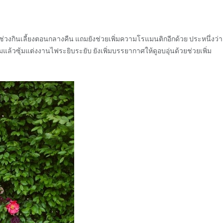
ช่วงกินเลี้ยงตอนกลางคืน แถมยังช่วยเพิ่มความโรแมนติกอีกด้วย ประหนึ่งว่
วซุ้มแต่งงานไฟระยิบระยับ ยังเพิ่มบรรยากาศให้ดูอบอุ่นด้วยช่วยเพิ่ม