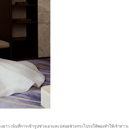
งยาว เน้นที่การเข้ารูปช่วงเอวและปล่อยช่วงกระโปรงให้พองทำให้เจ้าสาว