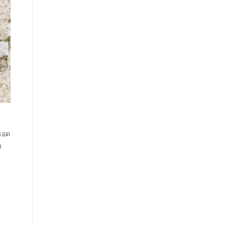
่รอด
ม