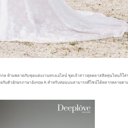
สากล ห้ามพลาดกับชุดแต่งงานทรงเอไลน์ ชุดเจ้าสาวสุดคลาสสิคหุ่นไหนก็ใส
นคล้ายกับตัวอักษรภาษาอังกฤษ A สำหรับท่อนบนสามารถดีไซน์ได้หลากหลายตา